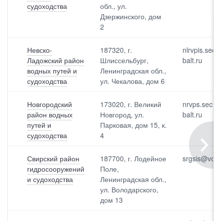
с
фо
судоходства
обл., ул.
н
Дзержинского, дом
2
Невско-
187320, г.
nlrvpis.sec
Ладожский район
Шлиссельбург,
balt.ru
водных путей и
Ленинградская обл.,
судоходства
ул. Чекалова, дом 6
Выбрать все
Отменить все
По умолчанию
Новгородский
173020, г. Великий
nrvps.secre
район водных
Новгород, ул.
balt.ru
путей и
Парковая, дом 15, к.
судоходства
4
Свирский район
187700, г. Лодейное
srgsis@volgo
гидросооружений
Поле,
и судоходства
Ленинградская обл.,
ул. Володарского,
дом 13