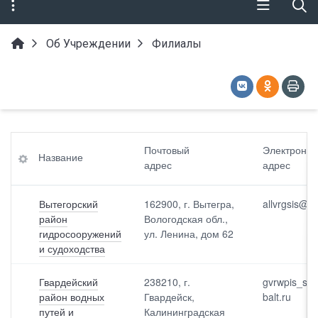
Об Учреждении
Филиалы
На
Эл
Ад
Почтовый
Электронн
Название
зва
ект
ре
адрес
адрес
ни
ро
с<
е
нн
br>
ый
са
Вытегорский
162900, г. Вытегра,
allvrgsis@vo
<br
йта
район
Вологодская обл.,
По
>а
гидросооружений
ул. Ленина, дом 62
что
др
и судоходства
вы
На
ес
й<
ча
br>
ль
Гвардейский
238210, г.
gvrwpis_sec
ад
Те
ник
район водных
Гвардейск,
balt.ru
ре
ле
путей и
Калининградская