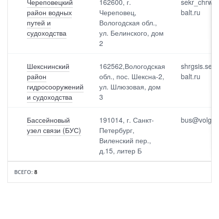
Череповецкий
162600, г.
sekr_chrwp
район водных
Череповец,
balt.ru
путей и
Вологодская обл.,
судоходства
ул. Белинского, дом
2
Шекснинский
162562,Вологодская
shrgsis.sec
район
обл., пос. Шексна-2,
balt.ru
гидросооружений
ул. Шлюзовая, дом
и судоходства
3
Бассейновый
191014, г. Санкт-
bus@volgo-b
узел связи (БУС)
Петербург,
Виленский пер.,
д.15, литер Б
ВСЕГО:
8