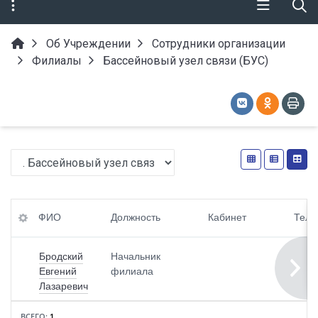
Об Учреждении
Сотрудники организации
Филиалы
Бассейновый узел связи (БУС)
ФИ
Ка
E-
ФИО
Должность
Кабинет
Тел
О
би
ma
нет
il
Бродский
Начальник
До
Евгений
филиала
лж
Те
Лазаревич
но
ле
сть
фо
н
ВСЕГО:
1