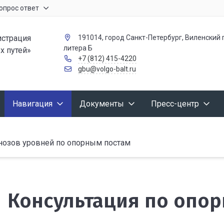
опрос ответ
страция
191014, город Санкт-Петербург, Виленский п
литера Б
х путей»
+7 (812) 415-4220
gbu@volgo-balt.ru
Навигация
Документы
Пресс-центр
гнозов уровней по опорным постам
Консультация по опо