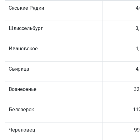
Сяськие Рядки
4
Шлиссельбург
3
Ивановское
1
Свирица
4
Вознесенье
32
Белозерск
11
Череповец
99