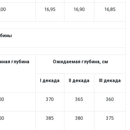
,00
16,95
16,90
16,85
убины
нная глубина
Ожидаемая глубина, см
I декада
II декада
III декада
00
370
365
360
00
385
380
375