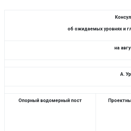
Консул
об ожидаемых уровнях и г
на авгу
А. У
Опорный водомерный пост
Проектны