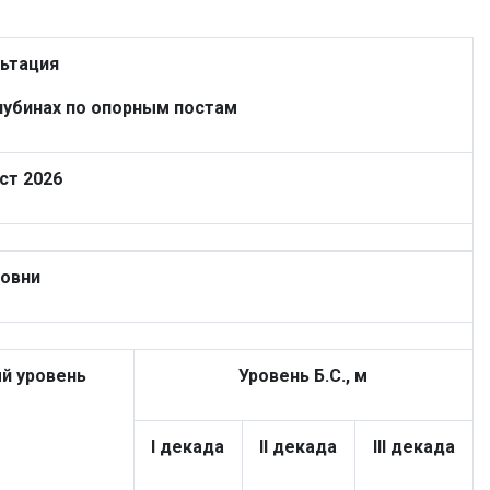
ьтация
лубинах по опорным постам
ст 2026
ровни
й уровень
Уровень Б.С., м
I декада
II декада
III декада