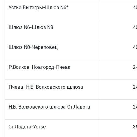
Устье Вытегры-Шлюз N6*
4
Шлюз N6-Шлюз N8
4
Шлюз N8-Череповец
4
Р.Волхов: Новгород-Пчева
2
Пчева- Н.Б. Волховского шлюза
2
Н.Б. Волховского шлюза-Ст.Ладога
2
Ст.Ладога-Устье
3