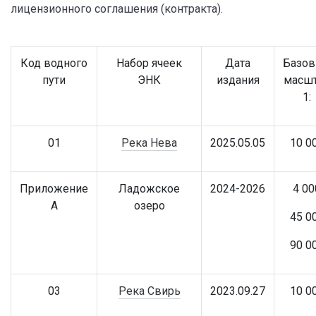
лицензионного соглашения (контракта).
Код водного
Набор ячеек
Дата
Базо
пути
ЭНК
издания
масш
1:
01
Река Нева
2025.05.05
10 0
Приложение
Ладожское
2024-2026
4 00
А
озеро
45 0
90 0
03
Река Свирь
2023.09.27
10 0