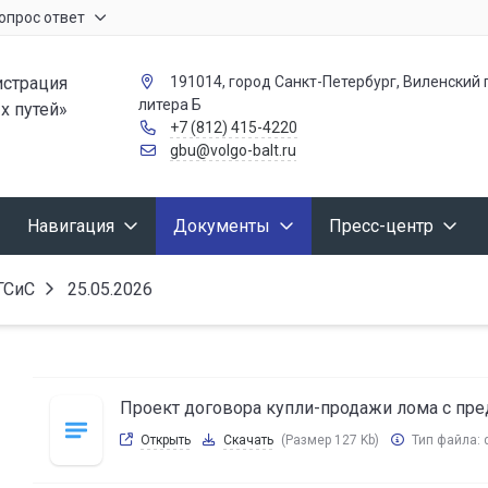
опрос ответ
страция
191014, город Санкт-Петербург, Виленский п
литера Б
х путей»
+7 (812) 415-4220
gbu@volgo-balt.ru
Навигация
Документы
Пресс-центр
ГСиС
25.05.2026
Проект договора купли-продажи лома с пр
Открыть
Скачать
(Размер 127 Kb)
Тип файла: