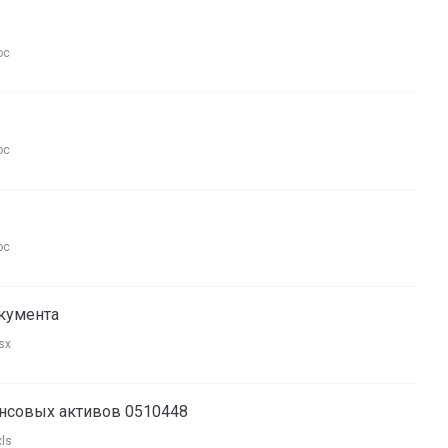
oc
oc
oc
окумента
sx
ансовых активов 0510448
xls