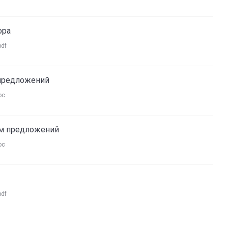
ора
pdf
 предложений
oc
мм предложений
oc
pdf