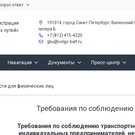
опрос ответ
страция
191014, город Санкт-Петербург, Виленский п
литера Б
х путей»
+7 (812) 415-4220
gbu@volgo-balt.ru
Навигация
Документы
Пресс-центр
сти для физических лиц
Требования по соблюдению 
Требования по соблюдению транспортно
индивидуальных предпринимателей, не