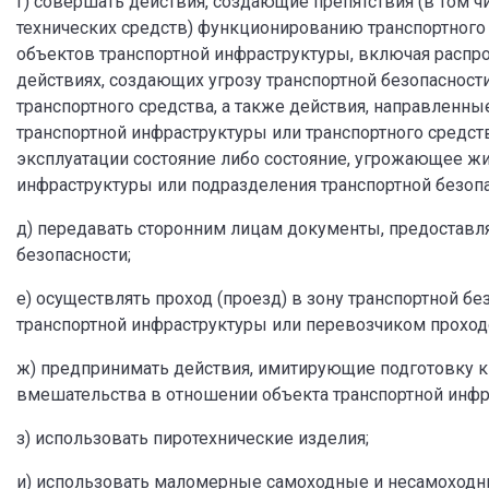
г) совершать действия, создающие препятствия (в том ч
технических средств) функционированию транспортног
объектов транспортной инфраструктуры, включая распр
действиях, создающих угрозу транспортной безопасност
транспортного средства, а также действия, направленн
транспортной инфраструктуры или транспортного средств
эксплуатации состояние либо состояние, угрожающее ж
инфраструктуры или подразделения транспортной безопа
д) передавать сторонним лицам документы, предоставля
безопасности;
е) осуществлять проход (проезд) в зону транспортной б
транспортной инфраструктуры или перевозчиком проходо
ж) предпринимать действия, имитирующие подготовку 
вмешательства в отношении объекта транспортной инфра
з) использовать пиротехнические изделия;
и) использовать маломерные самоходные и несамоходные