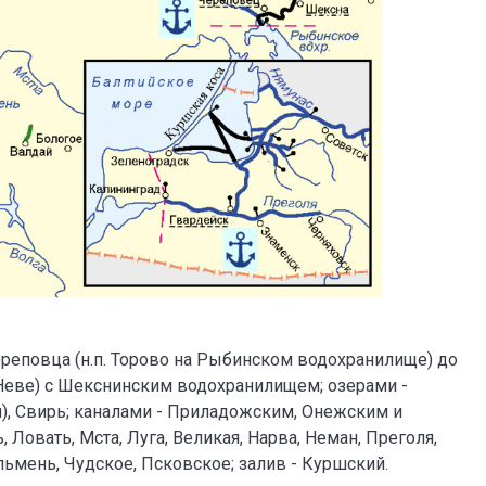
Череповца (н.п. Торово на Рыбинском водохранилище) до
 Неве) с Шекснинским водохранилищем; озерами -
), Свирь; каналами - Приладожским, Онежским и
, Ловать, Мста, Луга, Великая, Нарва, Неман, Преголя,
льмень, Чудское, Псковское; залив - Куршский.