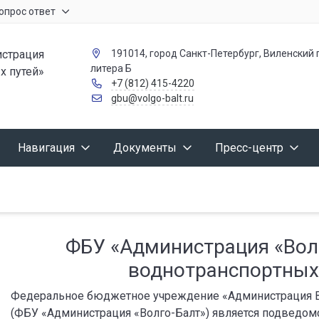
опрос ответ
страция
191014, город Санкт-Петербург, Виленский п
литера Б
х путей»
+7 (812) 415-4220
gbu@volgo-balt.ru
Навигация
Документы
Пресс-центр
ФБУ «Администрация «Волг
воднотранспортных
Федеральное бюджетное учреждение «Администрация Во
(ФБУ «Администрация «Волго-Балт») является подведом