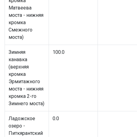
кромка
Матвеева
моста - нижняя
кромка
Смежного
моста)
Зимняя
100.0
канавка
(верхняя
кромка
Эрмитажного
моста - нижняя
кромка 2-го
Зимнего моста)
Ладожское
0.0
озеро -
Питкярантский