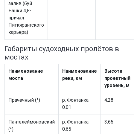
залив (буй
Банки 4,8-
причал
Питкярантского
карьера)
Габариты судоходных пролётов в
мостах
Наименование
Наименование
Высота
моста
реки, км
проектный
уровень, м
Прачечный (*)
р. Фонтанка
4.28
0.01
Пантелеймоновский
р. Фонтанка
3.65
(*)
0.65