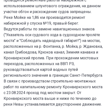
проводятся ремонтные работы набережной с
использованием шпунтового ограждения, на данном
участке обгон и расхождение судов запрещены.
Реке Мойке на 1,86 км производится ремонт
набережной у спуска №19, правый берег.
Ведутся работы по замене навигационных знаков
("Указатель оси судового хода в судоходном пролёте
моста" и "Соблюдать надводный габарит!") на мостах,
расположенных на р. Фонтанка, р. Мойка, р. Ждановка,
канал Грибоедова, Крюков канал, Зимняя канавка и
Кронверкский пролив. При прохождении мостовых
переходов, расположенных на ВВП РЗ,
руководствоваться картой водных путей
регионального значения в границах Санкт-Петербурга.
В связи с производством строительно-монтажных
работ по капитальному ремонту Кронверкского моста
с 23.08.2024 проход под мостом закрыт. От
Кронверкского моста выше и ниже по течению до
реки Невы устанавливается двустороннее движение.