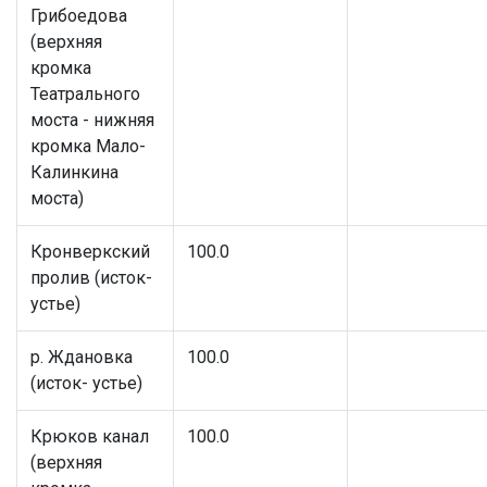
Грибоедова
(верхняя
кромка
Театрального
моста - нижняя
кромка Мало-
Калинкина
моста)
Кронверкский
100.0
пролив (исток-
устье)
р. Ждановка
100.0
(исток- устье)
Крюков канал
100.0
(верхняя