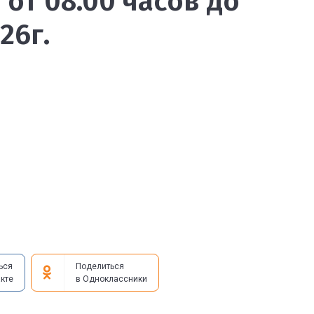
 от 08.00 часов до
26г.
ься
Поделиться
кте
в Одноклассники