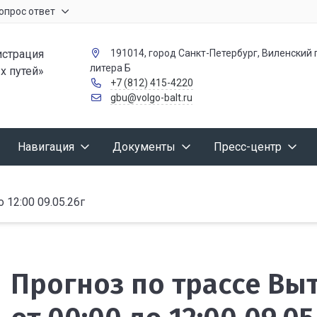
опрос ответ
страция
191014, город Санкт-Петербург, Виленский п
литера Б
х путей»
+7 (812) 415-4220
gbu@volgo-balt.ru
Навигация
Документы
Пресс-центр
12:00 09.05.26г
Прогноз по трассе В