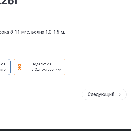
.26г
ка 8-11 м/с, волна 1.0-1.5 м,
ься
Поделиться
кте
в Одноклассники
Следующий