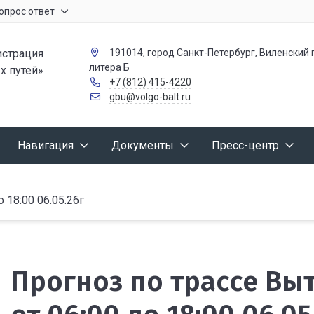
опрос ответ
страция
191014, город Санкт-Петербург, Виленский п
литера Б
х путей»
+7 (812) 415-4220
gbu@volgo-balt.ru
Навигация
Документы
Пресс-центр
18:00 06.05.26г
Прогноз по трассе В