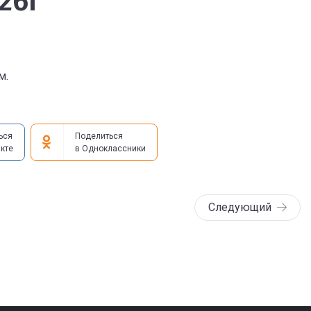
.26г
м.
ься
Поделиться
кте
в Одноклассники
Следующий