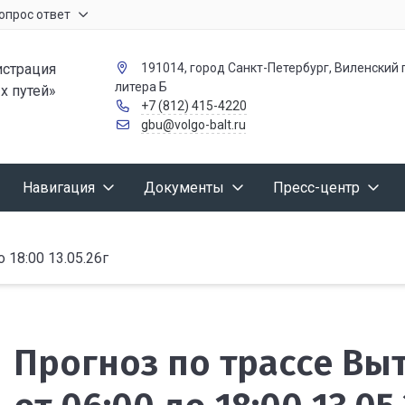
опрос ответ
страция
191014, город Санкт-Петербург, Виленский п
литера Б
х путей»
+7 (812) 415-4220
gbu@volgo-balt.ru
Навигация
Документы
Пресс-центр
18:00 13.05.26г
Прогноз по трассе В