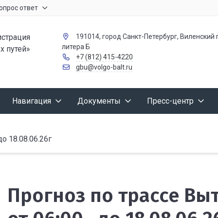
опрос ответ
страция
191014, город Санкт-Петербург, Виленский п
литера Б
х путей»
+7 (812) 415-4220
gbu@volgo-balt.ru
Навигация
Документы
Пресс-центр
 18.08.06.26г
Прогноз по трассе В