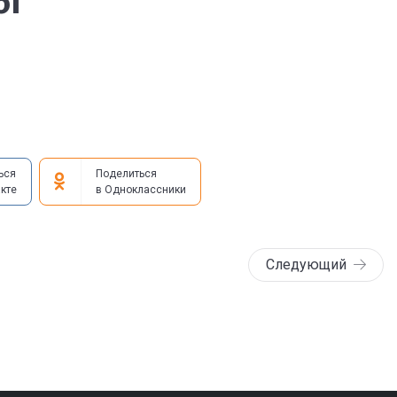
6г
ься
Поделиться
кте
в Одноклассники
Следующий