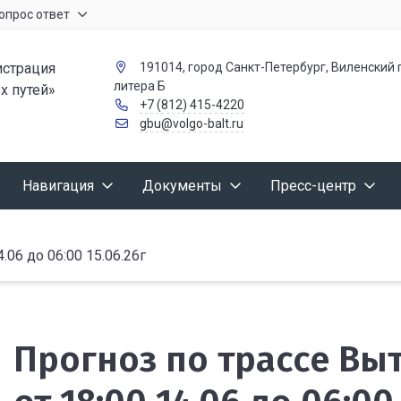
опрос ответ
страция
191014, город Санкт-Петербург, Виленский п
литера Б
х путей»
+7 (812) 415-4220
gbu@volgo-balt.ru
Навигация
Документы
Пресс-центр
06 до 06:00 15.06.26г
Прогноз по трассе В