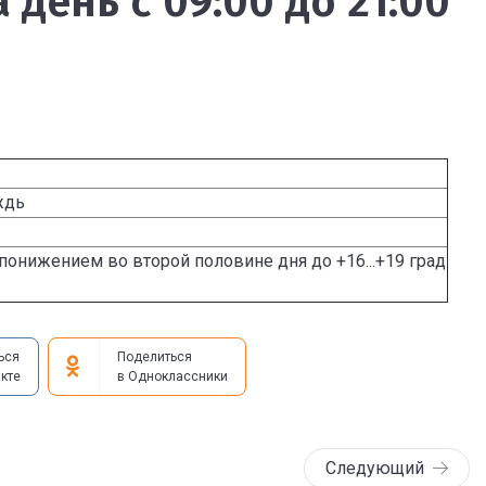
 день с 09:00 до 21:00
ждь
м понижением во второй половине дня до +16...+19 град
ься
Поделиться
кте
в Одноклассники
Следующий