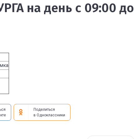
РГА на день с 09:00 до
мка
ься
Поделиться
кте
в Одноклассники