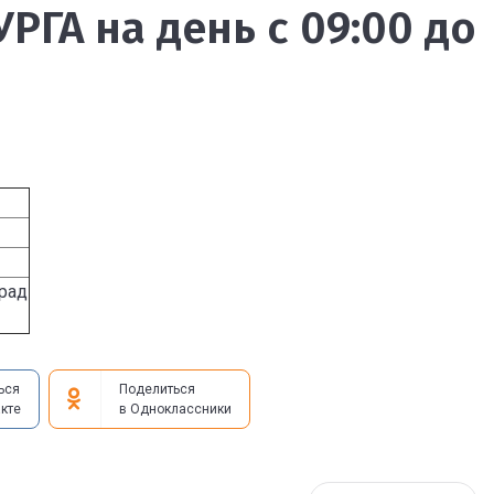
РГА на день с 09:00 до
град
ься
Поделиться
кте
в Одноклассники