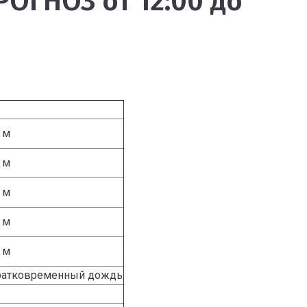
ОГНОЗ от 12:00 до
 м
 м
 м
 м
 м
ратковременный дождь