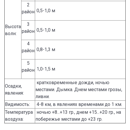
2
0,5-1,0 м
район
3
Высота
0,5-1,0 м
район
волн:
4
0,8-1,3 м
район
5
1,0-1,5 м
район
кратковременные дожди, ночью
Осадки,
местами. Дымка. Днем местами грозы,
явления:
ливни.
Видимость:
4-8 км, в явлениях временами до 1 км.
Температура
ночью +8...+13 гр., днем +15...+20 гр., на
воздуха:
побережье местами до +23 гр.