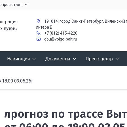
опрос ответ
страция
191014, город Санкт-Петербург, Виленский п
литера Б
х путей»
+7 (812) 415-4220
gbu@volgo-balt.ru
Навигация
Документы
Пресс-центр
18:00 03.05.26г
лрогноз по трассе В