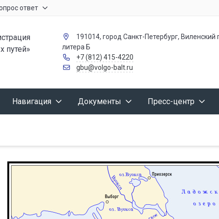
опрос ответ
страция
191014, город Санкт-Петербург, Виленский п
литера Б
х путей»
+7 (812) 415-4220
gbu@volgo-balt.ru
Навигация
Документы
Пресс-центр