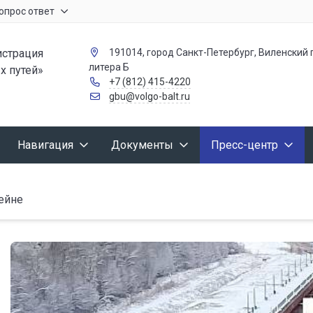
опрос ответ
страция
191014, город Санкт-Петербург, Виленский п
литера Б
х путей»
+7 (812) 415-4220
gbu@volgo-balt.ru
Навигация
Документы
Пресс-центр
ейне