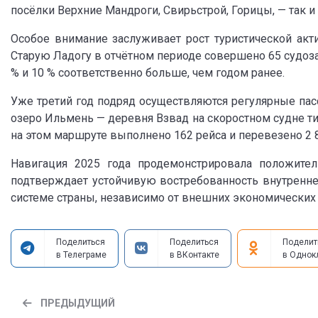
посёлки Верхние Мандроги, Свирьстрой, Горицы, — так и
Особое внимание заслуживает рост туристической акти
Старую Ладогу в отчётном периоде совершено 65 судозах
% и 10 % соответственно больше, чем годом ранее.
Уже третий год подряд осуществляются регулярные па
озеро Ильмень — деревня Взвад на скоростном судне тип
на этом маршруте выполнено 162 рейса и перевезено 2 8
Навигация 2025 года продемонстрировала положите
подтверждает устойчивую востребованность внутреннег
системе страны, независимо от внешних экономических 
Поделиться
Поделиться
Поделит
в Телеграме
в ВКонтакте
в Однок
ПРЕДЫДУЩИЙ