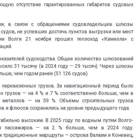
ющую отсутствие гарантированных габаритов судовых
ции, в связи с обращениями судовладельцев шлюзы
судов, не успевших достичь пунктов выгрузки или мест
ии Волги 21 ноября прошёл теплоход «Камилла» с
аций.
оказателей судоходства. Общее количество шлюзований
сило 31 тысячу (в 2024 году — 29 тысяч). Через шлюзы
льше, чем годом ранее (51 126 судов).
в перевезённых грузов. За навигационный период было
н грузов — на 4 % и 7 % соответственно больше, чем в
к металлов — на 59 %. Объёмы строительных грузов
зов и флюсов сохранились на уровне предыдущего года.
табильно высоким. В 2025 году по водным путям Волго-
ч пассажиров — на 2 % больше, чем в 2024 году.
к традиционные маршруты — острова Валаам и Коневец,