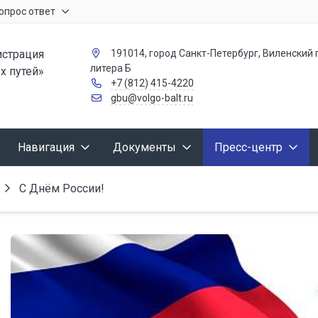
опрос ответ
страция
191014, город Санкт-Петербург, Виленский п
литера Б
х путей»
+7 (812) 415-4220
gbu@volgo-balt.ru
Навигация
Документы
Пресс-центр
С Днём России!