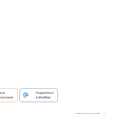
ься
Поделиться
лассники
в МойМир