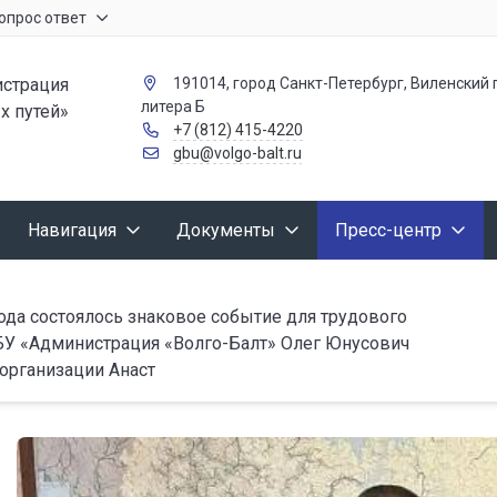
опрос ответ
страция
191014, город Санкт-Петербург, Виленский п
литера Б
х путей»
+7 (812) 415-4220
gbu@volgo-balt.ru
Навигация
Документы
Пресс-центр
ода состоялось знаковое событие для трудового
БУ «Администрация «Волго-Балт» Олег Юнусович
организации Анаст