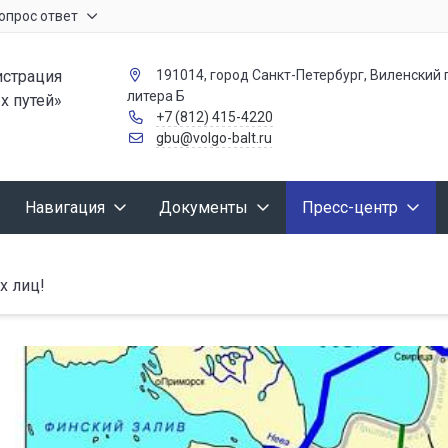
опрос ответ
страция
191014, город Санкт-Петербург, Виленский п
литера Б
х путей»
+7 (812) 415-4220
gbu@volgo-balt.ru
Навигация
Документы
Пресс-центр
х лиц!