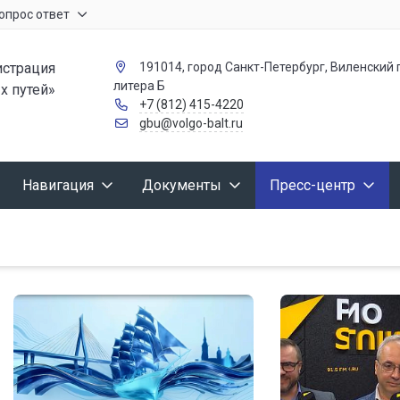
опрос ответ
страция
191014, город Санкт-Петербург, Виленский п
литера Б
х путей»
+7 (812) 415-4220
gbu@volgo-balt.ru
Навигация
Документы
Пресс-центр