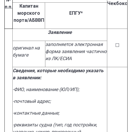
Чекбокс
Капитан
п.п.
морского
ЕПГУ*
порта/АБВВП
Заявление
заполняется электронная
☐
оригинал на
форма заявления частично
бумаге
из ЛК/ЕСИА
Сведения, которые необходимо указать
в заявлении:
-ФИО, наименование (ЮЛ/ИП);
-почтовый адрес;
-контактные данные;
-реквизиты судна (тип, год постройки,
название, номер, присвоенный