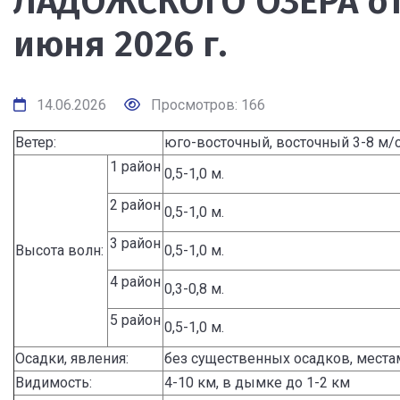
ЛАДОЖСКОГО ОЗЕРА от 
июня 2026 г.
14.06.2026
Просмотров: 166
Ветер:
юго-восточный, восточный 3-8 м/с
1 район
0,5-1,0 м.
2 район
0,5-1,0 м.
3 район
Высота волн:
0,5-1,0 м.
4 район
0,3-0,8 м.
5 район
0,5-1,0 м.
Осадки, явления:
без существенных осадков, мест
Видимость:
4-10 км, в дымке до 1-2 км