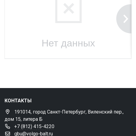
но
ле
сть
фо
н
Нет данных
Выбрать все
Отменить все
По умолчанию
КОНТАКТЫ
191014, город Санкт-Петербург, Виленский пер.,
дом 15, литера Б
+7 (812) 415-4220
gbu@volgo-balt.ru