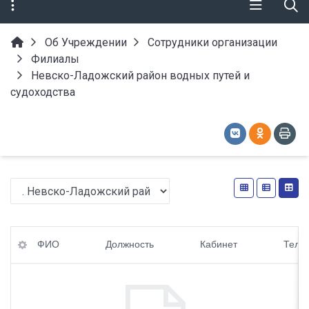
Об Учреждении
Сотрудники организации
Филиалы
Невско-Ладожский район водных путей и
судоходства
ФИ
Ка
E-
ФИО
Должность
Кабинет
Теле
О
би
ma
нет
il
До
лж
Те