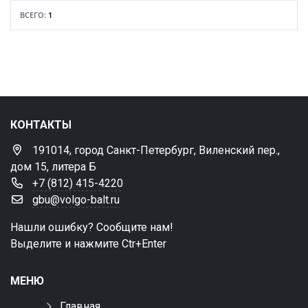
сть
фо
н
ВСЕГО:
1
Выбрать все
Отменить все
По умолчанию
КОНТАКТЫ
191014, город Санкт-Петербург, Виленский пер.,
дом 15, литера Б
+7 (812) 415-4220
gbu@volgo-balt.ru
Нашли ошибку? Сообщите нам!
Выделите и нажмите Ctr+Enter
МЕНЮ
Главная