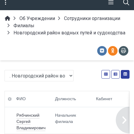
Об Учреждении
Сотрудники организации
Филиалы
Новгородский район водных путей и судоходства
ФИ
Ка
E-
ФИО
Должность
Кабинет
О
би
ma
нет
il
Рябчинский
Начальник
До
Сергей
филиала
лж
Те
Владимирович
но
ле