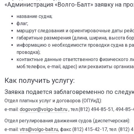
«Администрация «Волго-Балт» заявку на пр
название судна;
флаг;
маршрут следования и ориентировочные даты рейс
габаритные размерения (длина, ширина, высота борт
информацию о необходимости проводки судна в ра
проводка);
контактные данные ответственного физического ли
моб.телефон, e-mail, адрес) или реквизиты организа
Как получить услугу:
Заявка подается заблаговременно по следу
Отдел платных услуг и договоров (ОПУиД):
e-mail:
dogovor@volgo-balt.ru
, тел.(812) 494-85-51, 494-85-
Отдел регулирования движения судов (диспетчерская):
e-mail:
vtrs@volgo-balt.ru
, факс (812) 415-42-17, тел. (812) 