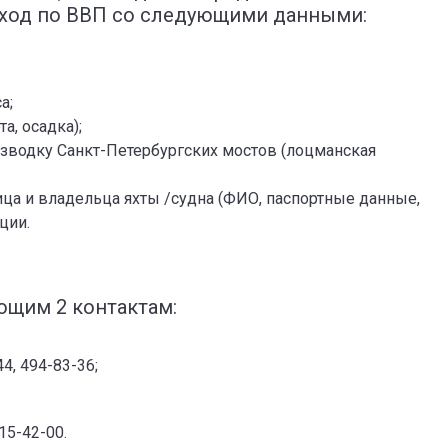
оход по ВВП со следующими данными:
а;
а, осадка);
зводку Санкт-Петербургских мостов (лоцманская
ца и владельца яхты /судна (ФИО, паспортные данные,
ции.
ющим 2 контактам:
44, 494-83-36;
415-42-00.